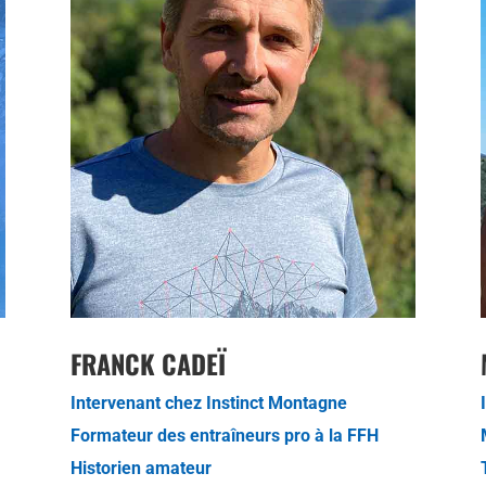
FRANCK CADEÏ
Intervenant chez Instinct Montagne
Formateur des
entraîneurs pro à la FFH
Historien amateur