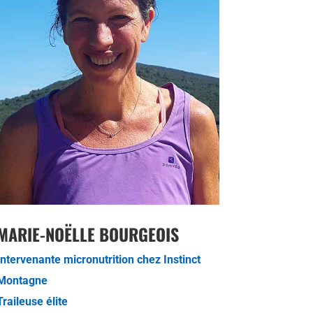
MARIE-NOËLLE BOURGEOIS
Intervenante micronutrition chez Instinct
Montagne
Traileuse élite